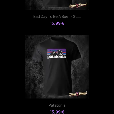
Bad Day To Be A Beer - St....
15,99 €
Patatonia
15,99 €