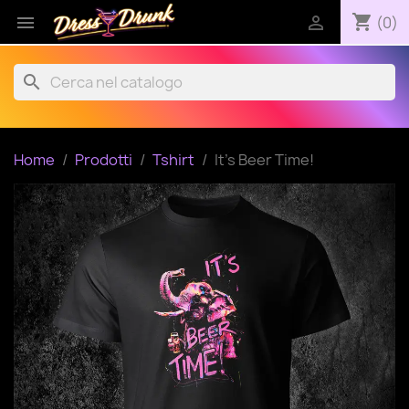
shopping_cart


(0)
search
Home
Prodotti
Tshirt
It's Beer Time!