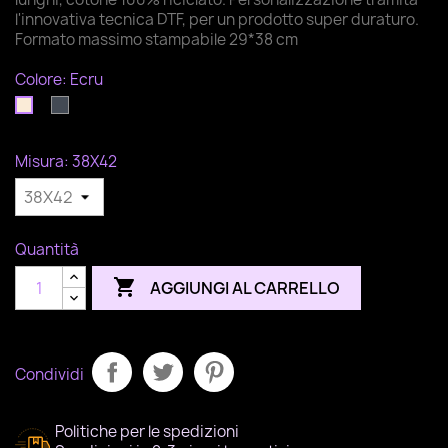
l'innovativa tecnica DTF, per un prodotto super duraturo.
Formato massimo stampabile 29*38 cm
Colore: Ecru
Nero
Ecru
Misura: 38X42
Quantità

AGGIUNGI AL CARRELLO
Condividi
Politiche per le spedizioni