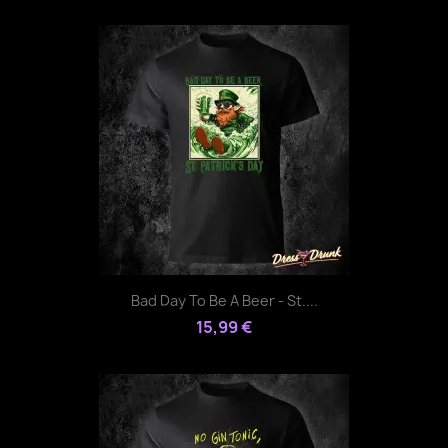
Bad Day To Be A Beer - St....
15,99 €